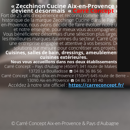
« Zecchinon Cucine Aix-en-Provence »
devient désormais «
Carré Concept
»
Fort de 25 ans d’expérience et reconnu comme le distributeur
historique de la marque Zecchinon Cucine dans le Pays d’Aix-
en-Provence, nous avons décidé de faire évoluer notre univers
et notre enseigne, pour mieux vous accompagner.
Vous bénéficierez désormais d’une sélection plus large, avec
les meilleures marques italiennes du secteur. Carré Concept,
une entreprise engagée et attentive à vos besoins. Des
solutions sur mesure pour concrétiser vos projets.
Cuisines, salles de bain, dressings, ameublement et
cuisines extérieures.
Nous vous accueillons dans nos deux établissements :
Carré Concept – Pays d’Aubagne (450m²) 341 route de Malvesine –
13720 La Bouilladisse ☎️ 04 86 36 86 56
Carré Concept – Pays d’Aix-en-Provence (150m²) 645 route de Berre –
13090 Aix-en-Provence ☎️ 04 86 31 51 40
Accédez à notre site officiel :
https://carreconcept.fr/
© Carré Concept Aix-en-Provence & Pays d'Aubagne