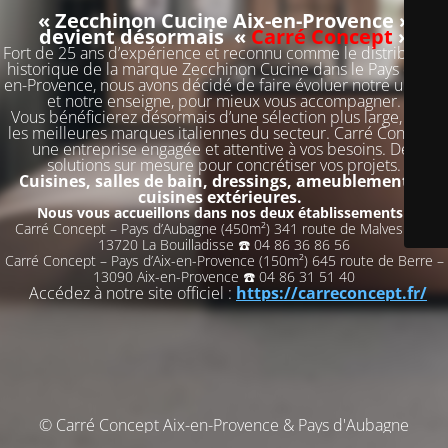
« Zecchinon Cucine Aix-en-Provence »
devient désormais «
Carré Concept
»
Fort de 25 ans d’expérience et reconnu comme le distributeur
historique de la marque Zecchinon Cucine dans le Pays d’Aix-
en-Provence, nous avons décidé de faire évoluer notre univers
et notre enseigne, pour mieux vous accompagner.
Vous bénéficierez désormais d’une sélection plus large, avec
les meilleures marques italiennes du secteur. Carré Concept,
une entreprise engagée et attentive à vos besoins. Des
solutions sur mesure pour concrétiser vos projets.
Cuisines, salles de bain, dressings, ameublement et
cuisines extérieures.
Nous vous accueillons dans nos deux établissements :
Carré Concept – Pays d’Aubagne (450m²) 341 route de Malvesine –
13720 La Bouilladisse ☎️ 04 86 36 86 56
Carré Concept – Pays d’Aix-en-Provence (150m²) 645 route de Berre –
13090 Aix-en-Provence ☎️ 04 86 31 51 40
Accédez à notre site officiel :
https://carreconcept.fr/
© Carré Concept Aix-en-Provence & Pays d'Aubagne