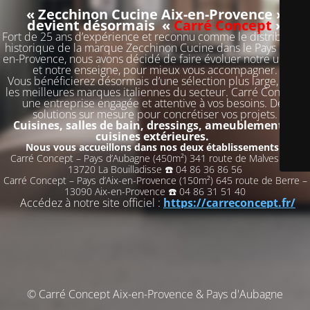
« Zecchinon Cucine Aix-en-Provence »
devient désormais «
Carré Concept
»
Fort de 25 ans d’expérience et reconnu comme le distributeur
historique de la marque Zecchinon Cucine dans le Pays d’Aix-
en-Provence, nous avons décidé de faire évoluer notre univers
et notre enseigne, pour mieux vous accompagner.
Vous bénéficierez désormais d’une sélection plus large, avec
les meilleures marques italiennes du secteur. Carré Concept,
une entreprise engagée et attentive à vos besoins. Des
solutions sur mesure pour concrétiser vos projets.
Cuisines, salles de bain, dressings, ameublement et
cuisines extérieures.
Nous vous accueillons dans nos deux établissements :
Carré Concept – Pays d’Aubagne (450m²) 341 route de Malvesine –
13720 La Bouilladisse ☎️ 04 86 36 86 56
Carré Concept – Pays d’Aix-en-Provence (150m²) 645 route de Berre –
13090 Aix-en-Provence ☎️ 04 86 31 51 40
Accédez à notre site officiel :
https://carreconcept.fr/
© Carré Concept Aix-en-Provence & Pays d'Aubagne